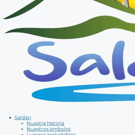
Saldán
Nuestra historia
Nuestros simbolos
Lugares inolvidables