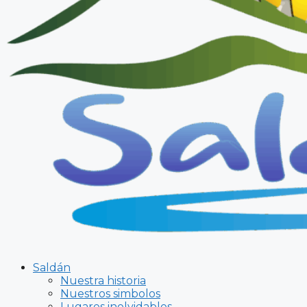
Saldán
Nuestra historia
Nuestros simbolos
Lugares inolvidables