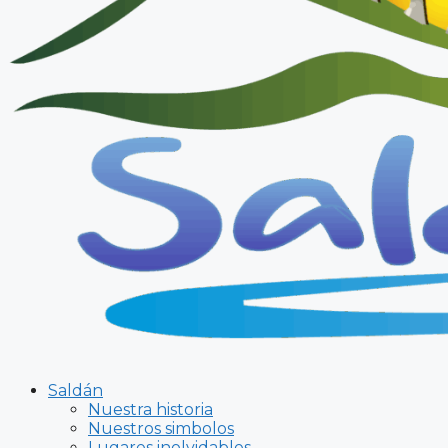
Saldán
Nuestra historia
Nuestros simbolos
Lugares inolvidables